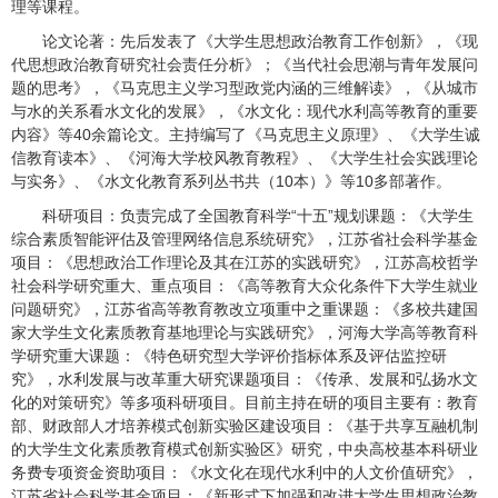
理等课程。
论文论著：先后发表了《大学生思想政治教育工作创新》，《现
代思想政治教育研究社会责任分析》；《当代社会思潮与青年发展问
题的思考》，《马克思主义学习型政党内涵的三维解读》，《从城市
与水的关系看水文化的发展》，《水文化：现代水利高等教育的重要
内容》等
40
余篇论文。主持编写了《马克思主义原理》、《大学生诚
信教育读本》、《河海大学校风教育教程》、《大学生社会实践理论
与实务》、《水文化教育系列丛书共（
10
本）》等
10
多部著作。
科研项目：负责完成了全国教育科学“十五”规划课题：《大学生
综合素质智能评估及管理网络信息系统研究》，江苏省社会科学基金
项目：《思想政治工作理论及其在江苏的实践研究》，江苏高校哲学
社会科学研究重大、重点项目：《高等教育大众化条件下大学生就业
问题研究》，江苏省高等教育教改立项重中之重课题：《多校共建国
家大学生文化素质教育基地理论与实践研究》，河海大学高等教育科
学研究重大课题：《特色研究型大学评价指标体系及评估监控研
究》，水利发展与改革重大研究课题项目：《传承、发展和弘扬水文
化的对策研究》等多项科研项目。目前主持在研的项目主要有：教育
部、财政部人才培养模式创新实验区建设项目：《基于共享互融机制
的大学生文化素质教育模式创新实验区》研究，中央高校基本科研业
务费专项资金资助项目：《水文化在现代水利中的人文价值研究》，
江苏省社会科学基金项目：《新形式下加强和改进大学生思想政治教